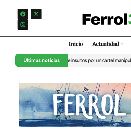
Inicio
Actualidad
 denuncia una campaña de insultos por un cartel manipulado
Últimas noticias
La o