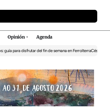
Opinión
Agenda
ara disfrutar del fin de semana en Ferrolterra
César Pita, capitán