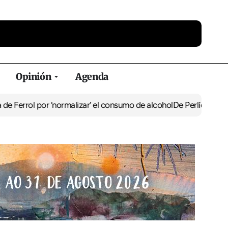
Opinión
Agenda
ol por ‘normalizar’ el consumo de alcohol
De Perlío a Doniños: guí