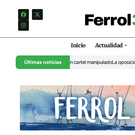
Inicio
Actualidad
campaña de insultos por un cartel manipulado
Últimas noticias
La oposición carga 