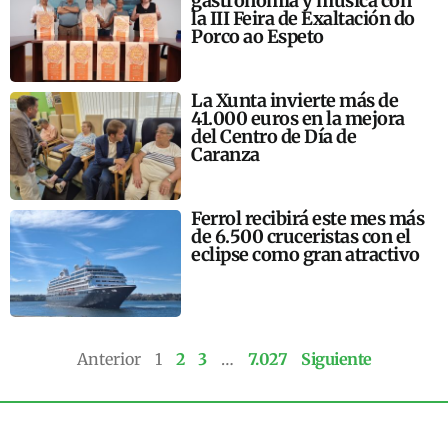
gastronomía y música con
la III Feira de Exaltación do
Porco ao Espeto
La Xunta invierte más de
41.000 euros en la mejora
del Centro de Día de
Caranza
Ferrol recibirá este mes más
de 6.500 cruceristas con el
eclipse como gran atractivo
Anterior
1
2
3
…
7.027
Siguiente