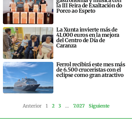
gastronomía y música con
la III Feira de Exaltación do
Porco ao Espeto
La Xunta invierte más de
41.000 euros en la mejora
del Centro de Día de
Caranza
Ferrol recibirá este mes más
de 6.500 cruceristas con el
eclipse como gran atractivo
Anterior
1
2
3
…
7.027
Siguiente