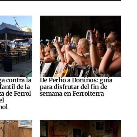
a contra la
De Perlío a Doniños: guía
antil de la
para disfrutar del fin de
za de Ferrol
semana en Ferrolterra
el
hol