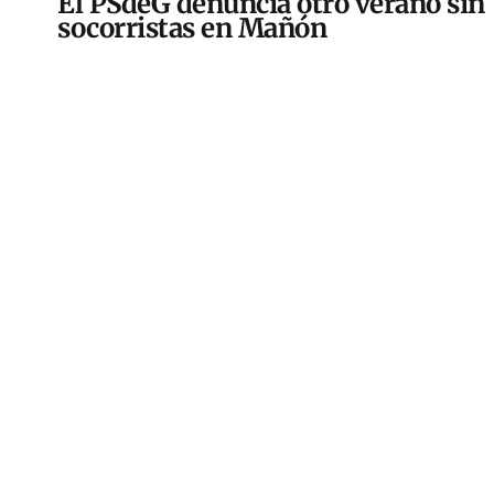
El PSdeG denuncia otro verano sin
socorristas en Mañón