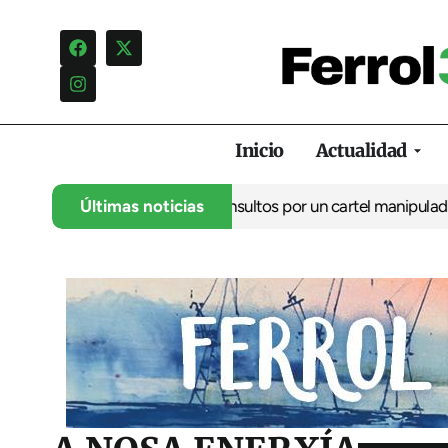
Inicio
Actualidad
uncia una campaña de insultos por un cartel manipulado
Últimas noticias
La oposi