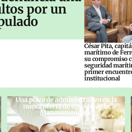
ltos por un
pulado
César Pita, capit
marítimo de Ferr
su compromiso c
seguridad maríti
primer encuentr
institucional
Una plaza de administrativo en la
nueva oferta de empleo de la
Mancomunidade