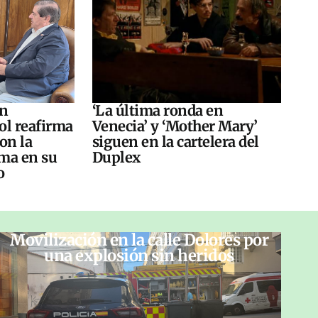
án
‘La última ronda en
ol reafirma
Venecia’ y ‘Mother Mary’
on la
siguen en la cartelera del
ma en su
Duplex
o
Movilización en la calle Dolores por
una explosión sin heridos