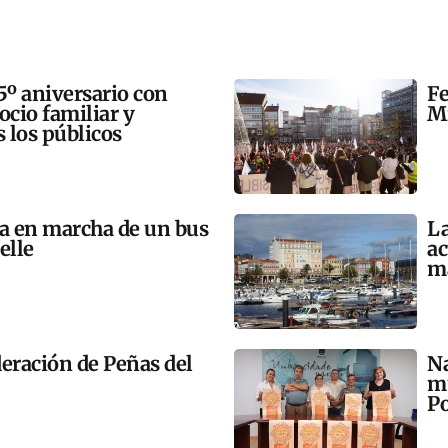
5º aniversario con
Fe
 ocio familiar y
Mi
s los públicos
ta en marcha de un bus
La
elle
ac
m
eración de Peñas del
Na
mú
Po