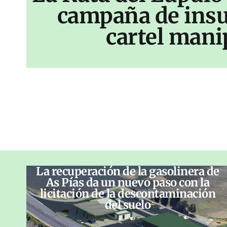
campaña de insu
cartel mani
La recuperación de la gasolinera de
As Pías da un nuevo paso con la
licitación de la descontaminación
del suelo