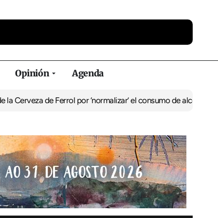
Opinión
Agenda
eza de Ferrol por ‘normalizar’ el consumo de alcohol
De Perlío a D