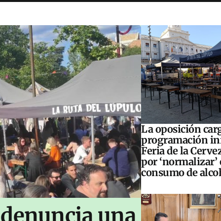
La oposición carg
programación inf
Feria de la Cerve
por ‘normalizar’ 
consumo de alco
 denuncia una