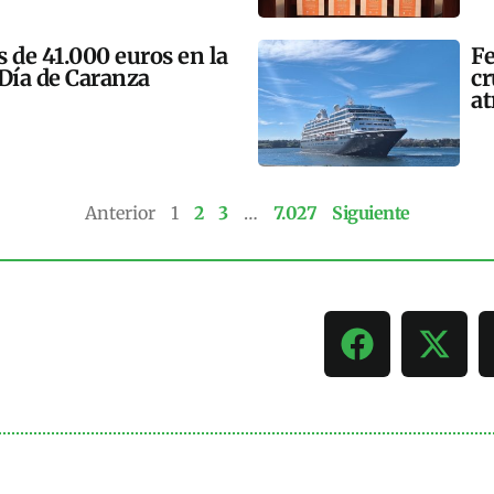
 de 41.000 euros en la
Fe
 Día de Caranza
cr
at
Anterior
1
2
3
…
7.027
Siguiente