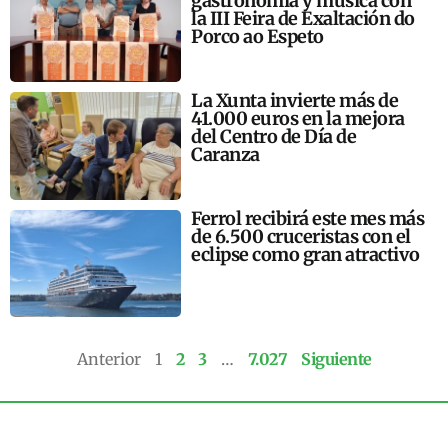
gastronomía y música con
la III Feira de Exaltación do
Porco ao Espeto
La Xunta invierte más de
41.000 euros en la mejora
del Centro de Día de
Caranza
Ferrol recibirá este mes más
de 6.500 cruceristas con el
eclipse como gran atractivo
Anterior
1
2
3
…
7.027
Siguiente