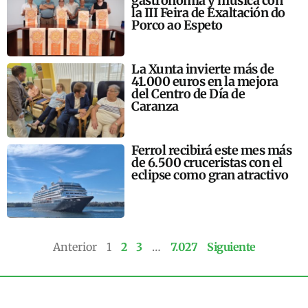
gastronomía y música con
la III Feira de Exaltación do
Porco ao Espeto
La Xunta invierte más de
41.000 euros en la mejora
del Centro de Día de
Caranza
Ferrol recibirá este mes más
de 6.500 cruceristas con el
eclipse como gran atractivo
Anterior
1
2
3
…
7.027
Siguiente