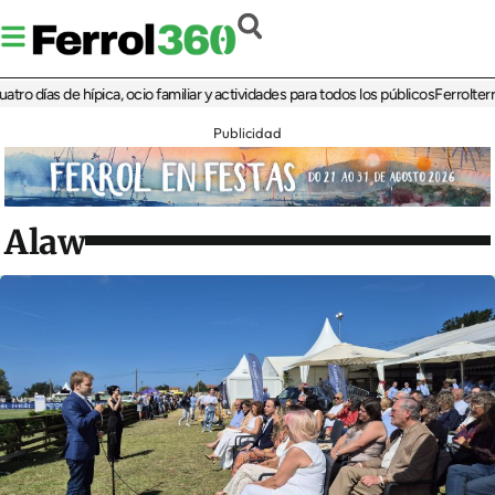
días de hípica, ocio familiar y actividades para todos los públicos
Ferrolterra re
Publicidad
Alaw