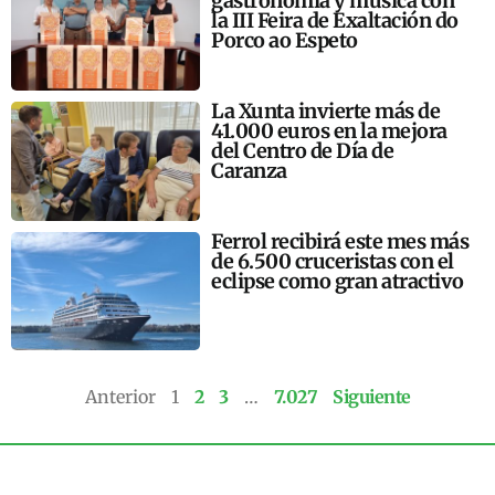
gastronomía y música con
la III Feira de Exaltación do
Porco ao Espeto
La Xunta invierte más de
41.000 euros en la mejora
del Centro de Día de
Caranza
Ferrol recibirá este mes más
de 6.500 cruceristas con el
eclipse como gran atractivo
Anterior
1
2
3
…
7.027
Siguiente