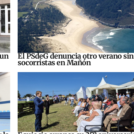
 un
El PSdeG denuncia otro verano sin
socorristas en Mañón