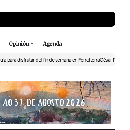
Opinión
Agenda
frutar del fin de semana en Ferrolterra
César Pita, capitán maríti