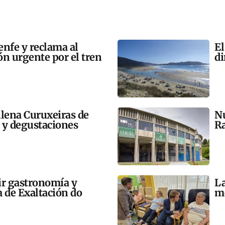
enfe y reclama al
El
n urgente por el tren
di
llena Curuxeiras de
Nu
s y degustaciones
Ra
ir gastronomía y
La
a de Exaltación do
me