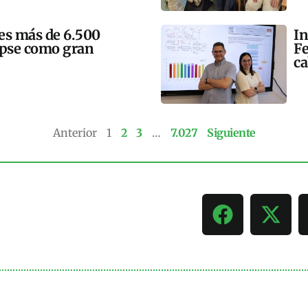
mes más de 6.500
In
lipse como gran
Fe
ca
Anterior
1
2
3
…
7.027
Siguiente