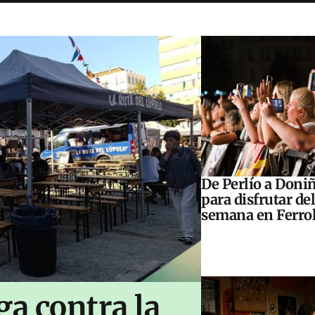
De Perlío a Doniñ
para disfrutar del
semana en Ferrol
ga contra la