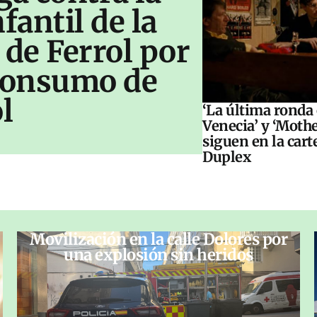
antil de la
 de Ferrol por
 consumo de
l
‘La última ronda
Venecia’ y ‘Moth
siguen en la cart
Duplex
Movilización en la calle Dolores por
una explosión sin heridos