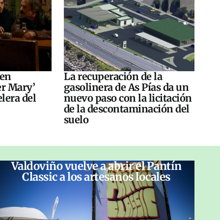
 en
La recuperación de la
er Mary’
gasolinera de As Pías da un
elera del
nuevo paso con la licitación
de la descontaminación del
suelo
Valdoviño vuelve a abrir el Pantín
Classic a los artesanos locales