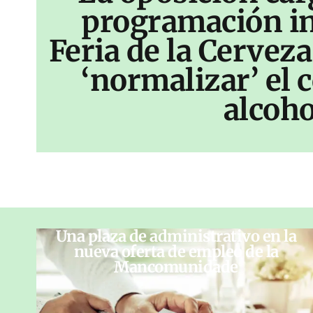
programación inf
Feria de la Cerveza
‘normalizar’ el
alcoho
Una plaza de administrativo en la
nueva oferta de empleo de la
Mancomunidade