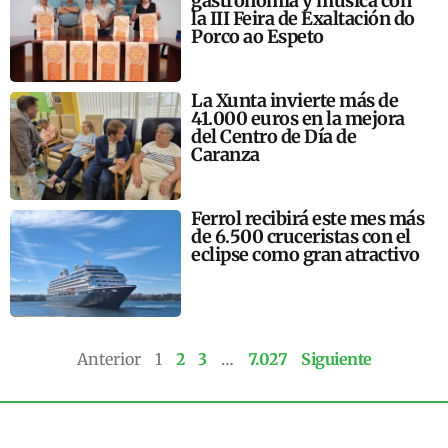
gastronomía y música con
la III Feira de Exaltación do
Porco ao Espeto
La Xunta invierte más de
41.000 euros en la mejora
del Centro de Día de
Caranza
Ferrol recibirá este mes más
de 6.500 cruceristas con el
eclipse como gran atractivo
Anterior
1
2
3
…
7.027
Siguiente