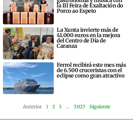
gastronomía y música con
la III Feira de Exaltación do
Porco ao Espeto
La Xunta invierte más de
41.000 euros en la mejora
del Centro de Día de
Caranza
Ferrol recibirá este mes más
de 6.500 cruceristas con el
eclipse como gran atractivo
Anterior
1
2
3
…
7.027
Siguiente