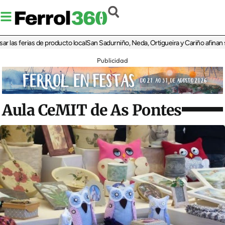
s ferias de producto local
San Sadurniño, Neda, Ortigueira y Cariño afinan sus di
Publicidad
Aula CeMIT de As Pontes