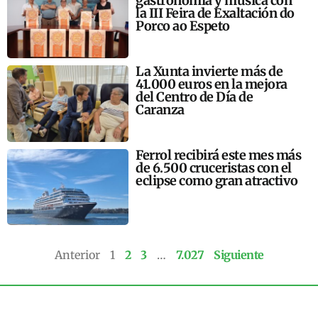
gastronomía y música con
la III Feira de Exaltación do
Porco ao Espeto
La Xunta invierte más de
41.000 euros en la mejora
del Centro de Día de
Caranza
Ferrol recibirá este mes más
de 6.500 cruceristas con el
eclipse como gran atractivo
Anterior
1
2
3
…
7.027
Siguiente