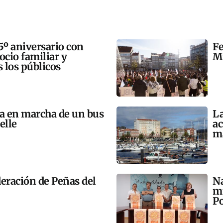
5º aniversario con
Fe
 ocio familiar y
Mi
s los públicos
ta en marcha de un bus
La
elle
ac
m
eración de Peñas del
Na
mú
Po