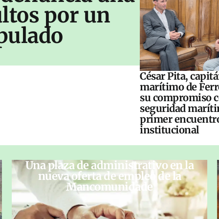
ltos por un
pulado
César Pita, capit
marítimo de Ferr
su compromiso c
seguridad maríti
primer encuentr
institucional
Una plaza de administrativo en la
nueva oferta de empleo de la
Mancomunidade