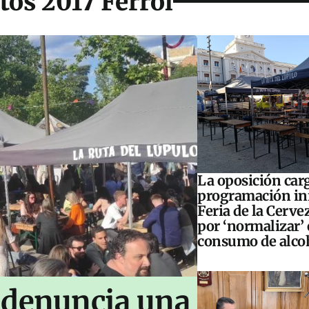
os 2017 Ferrol
La oposición carg
programación inf
Feria de la Cerve
por ‘normalizar’ 
consumo de alco
 denuncia una