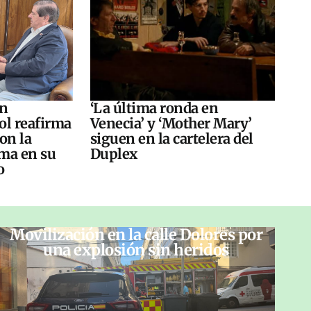
án
‘La última ronda en
ol reafirma
Venecia’ y ‘Mother Mary’
on la
siguen en la cartelera del
ma en su
Duplex
o
Movilización en la calle Dolores por
una explosión sin heridos