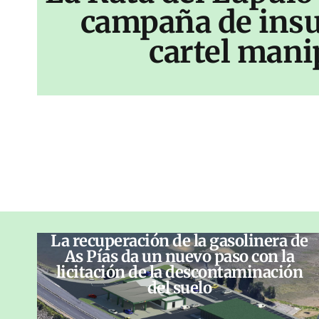
campaña de insu
cartel mani
La recuperación de la gasolinera de
As Pías da un nuevo paso con la
licitación de la descontaminación
del suelo