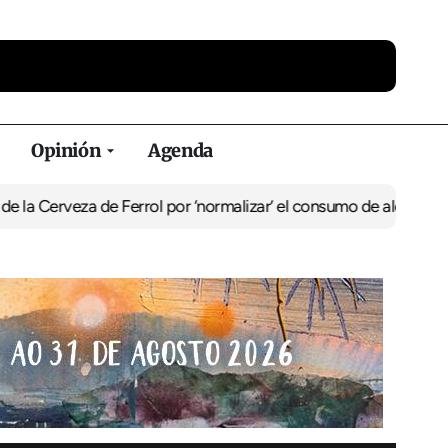
Opinión
Agenda
za de Ferrol por ‘normalizar’ el consumo de alcohol
De Perlío a Do