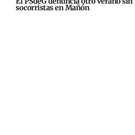
El PSdeG denuncia otro verano sin
socorristas en Mañón