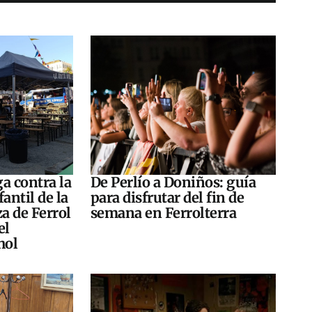
a contra la
De Perlío a Doniños: guía
antil de la
para disfrutar del fin de
za de Ferrol
semana en Ferrolterra
el
hol