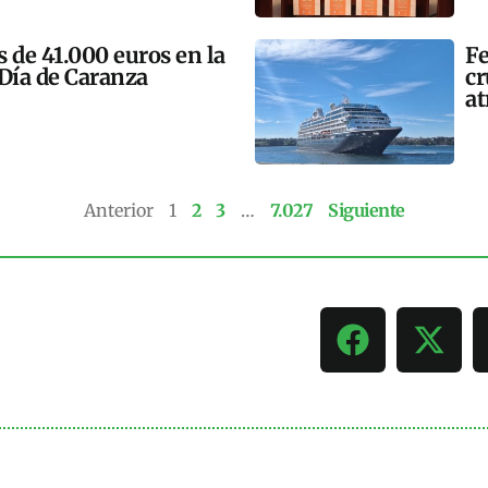
 de 41.000 euros en la
Fe
 Día de Caranza
cr
at
Anterior
1
2
3
…
7.027
Siguiente