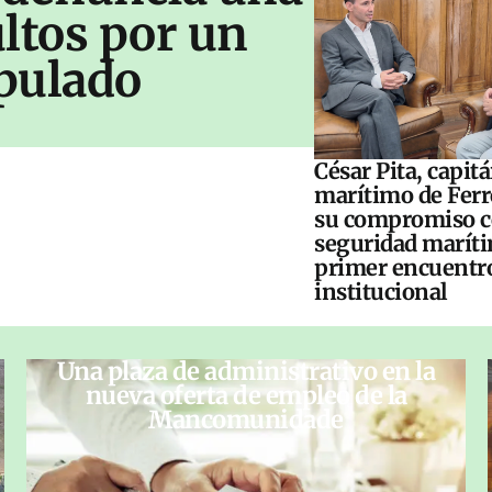
ltos por un
pulado
César Pita, capit
marítimo de Ferr
su compromiso c
seguridad maríti
primer encuentr
institucional
Una plaza de administrativo en la
nueva oferta de empleo de la
Mancomunidade