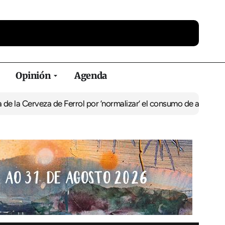
Opinión
Agenda
eza de Ferrol por ‘normalizar’ el consumo de alcohol
De Perlío a D