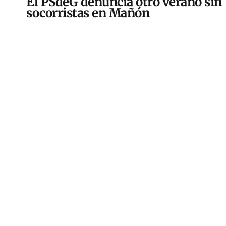
El PSdeG denuncia otro verano sin
socorristas en Mañón