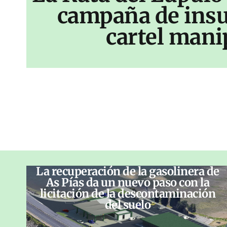
campaña de insu
cartel mani
La recuperación de la gasolinera de
As Pías da un nuevo paso con la
licitación de la descontaminación
del suelo