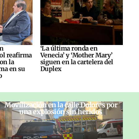
án
‘La última ronda en
ol reafirma
Venecia’ y ‘Mother Mary’
on la
siguen en la cartelera del
ma en su
Duplex
o
Movilización en la calle Dolores por
una explosión sin heridos