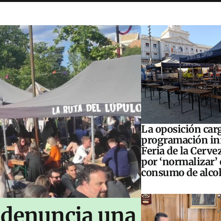
La oposición carg
programación inf
Feria de la Cerve
por ‘normalizar’ 
consumo de alco
 denuncia una