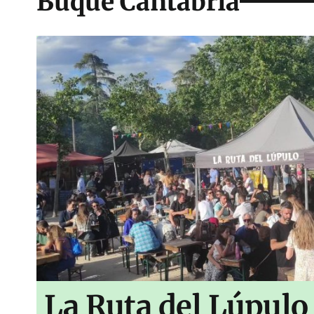
Buque Cantabria
La Ruta del Lúpulo