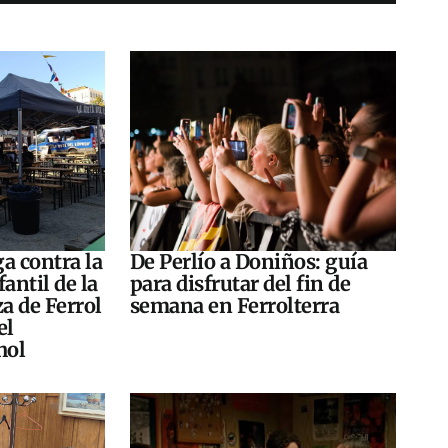
a contra la
De Perlío a Doniños: guía
antil de la
para disfrutar del fin de
za de Ferrol
semana en Ferrolterra
el
hol