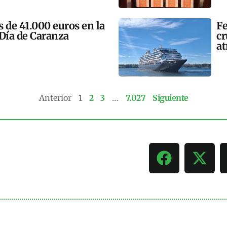
 de 41.000 euros en la
Fe
 Día de Caranza
cr
at
Anterior
1
2
3
…
7.027
Siguiente