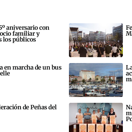
5º aniversario con
Fe
 ocio familiar y
Mi
s los públicos
ta en marcha de un bus
La
elle
ac
m
eración de Peñas del
Na
mú
Po