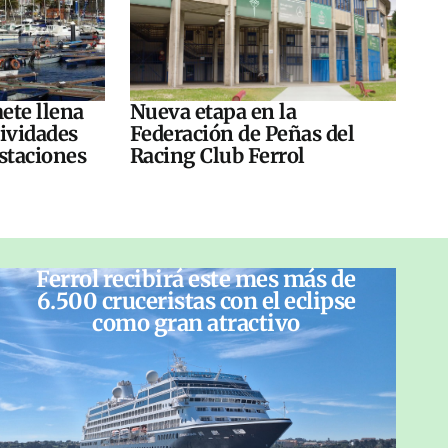
ete llena
Nueva etapa en la
tividades
Federación de Peñas del
ustaciones
Racing Club Ferrol
Ferrol recibirá este mes más de
6.500 cruceristas con el eclipse
como gran atractivo