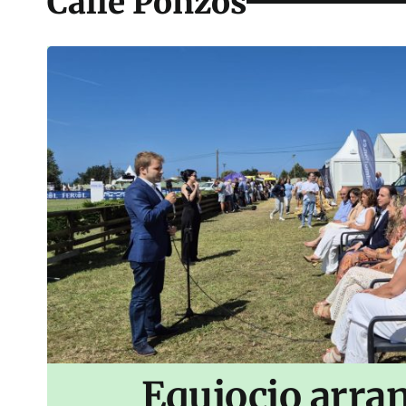
Calle Ponzos
Equiocio arran