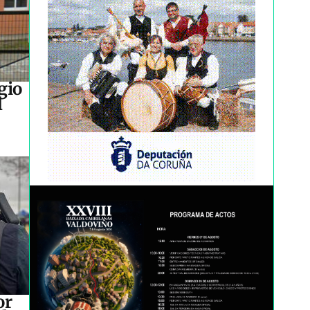
gio
l
or