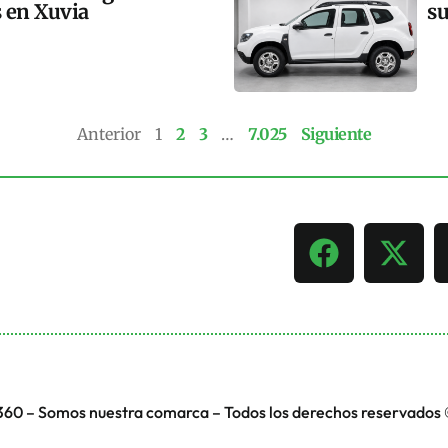
s en Xuvia
su
Anterior
1
2
3
…
7.025
Siguiente
360 – Somos nuestra comarca – Todos los derechos reservados