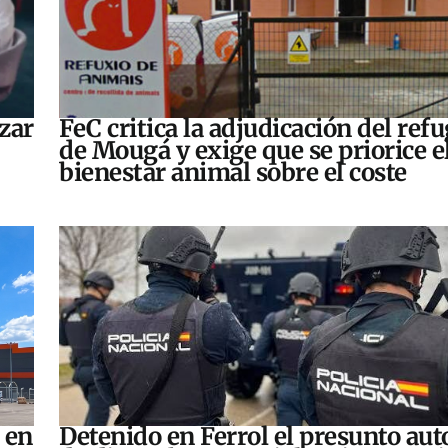
zar
FeC critica la adjudicación del refu
de Mougá y exige que se priorice e
bienestar animal sobre el coste
 en
Detenido en Ferrol el presunto aut