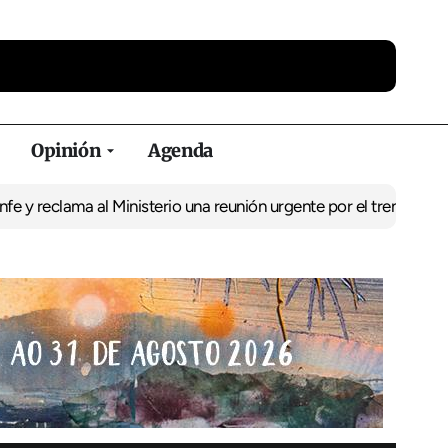
Opinión
Agenda
ma al Ministerio una reunión urgente por el tren
El BNG exige la p