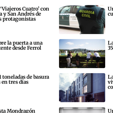
 ‘Viajeros Cuatro’ con
Un
ra y San Andrés de
cu
 protagonistas
bre la puerta a una
La
tente desde Ferrol
35
21 toneladas de basura
La
 en tres días
vi
co
esta Mondragón
Un