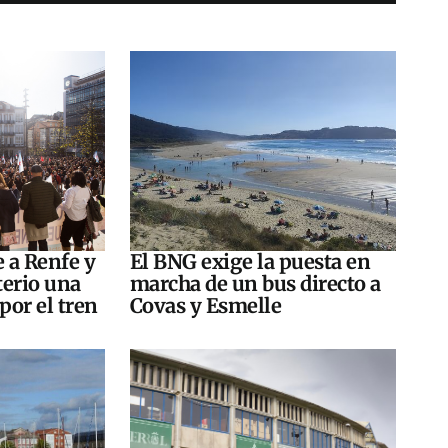
e a Renfe y
El BNG exige la puesta en
terio una
marcha de un bus directo a
por el tren
Covas y Esmelle