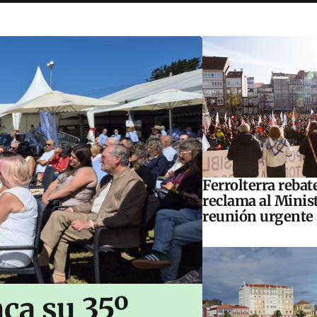
Ferrolterra rebat
reclama al Minis
reunión urgente 
ca su 35º