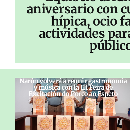
aniversario con c
hípica, ocio f
actividades par
públic
Narón volverá a reunir gastronomía
y música con la III Feira de
Exaltación do Porco ao Espeto