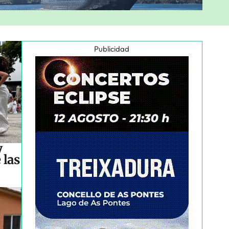
Publicidad
y
 las