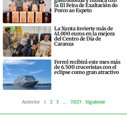
gastronomía y música con
la III Feira de Exaltación do
Porco ao Espeto
La Xunta invierte más de
41.000 euros en la mejora
del Centro de Día de
Caranza
Ferrol recibirá este mes más
de 6.500 cruceristas con el
eclipse como gran atractivo
Anterior
1
2
3
…
7.027
Siguiente