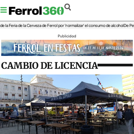
eria de la Cerveza de Ferrol por ‘normalizar’ el consumo de alcohol
De Perlío a D
Publicidad
CAMBIO DE LICENCIA