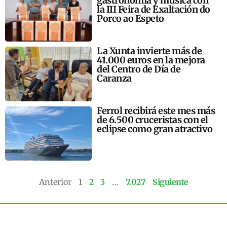
gastronomía y música con
la III Feira de Exaltación do
Porco ao Espeto
La Xunta invierte más de
41.000 euros en la mejora
del Centro de Día de
Caranza
Ferrol recibirá este mes más
de 6.500 cruceristas con el
eclipse como gran atractivo
Anterior
1
2
3
…
7.027
Siguiente