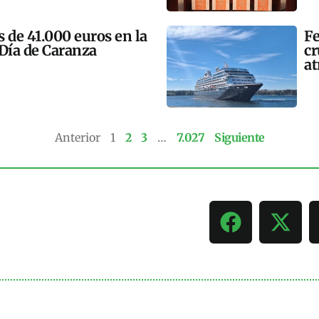
 de 41.000 euros en la
Fe
 Día de Caranza
cr
at
Anterior
1
2
3
…
7.027
Siguiente