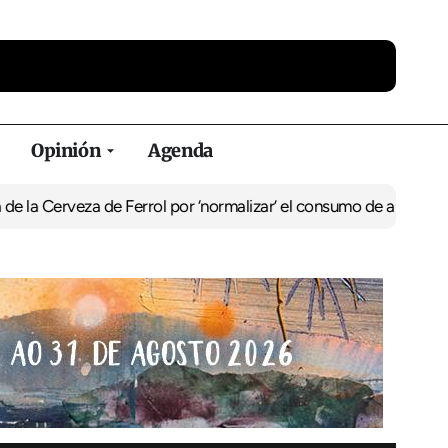
Opinión
Agenda
za de Ferrol por ‘normalizar’ el consumo de alcohol
De Perlío a Do