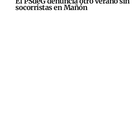
El PSdeG denuncia otro verano sin
socorristas en Mañón