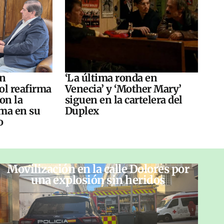
án
‘La última ronda en
ol reafirma
Venecia’ y ‘Mother Mary’
on la
siguen en la cartelera del
ma en su
Duplex
o
Movilización en la calle Dolores por
una explosión sin heridos