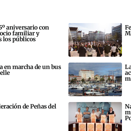
5º aniversario con
Fe
 ocio familiar y
Mi
s los públicos
ta en marcha de un bus
La
elle
ac
m
eración de Peñas del
Na
mú
Po