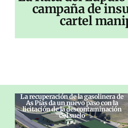
campaña de insu
cartel mani
La recuperación de la gasolinera de
As Pías da un nuevo paso con la
licitación de la descontaminación
del suelo