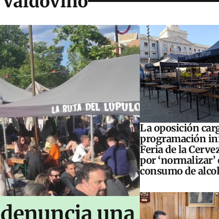
 Valdoviño
La oposición carg
programación inf
Feria de la Cerve
por ‘normalizar’ 
consumo de alco
 denuncia una