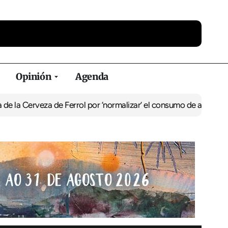
Opinión
Agenda
za de Ferrol por ‘normalizar’ el consumo de alcohol
De Perlío a Do