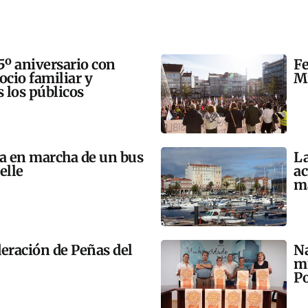
5º aniversario con
Fe
 ocio familiar y
Mi
s los públicos
ta en marcha de un bus
La
elle
ac
m
eración de Peñas del
Na
mú
Po