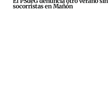
El PSdeG denuncia otro verano sin
socorristas en Mañón