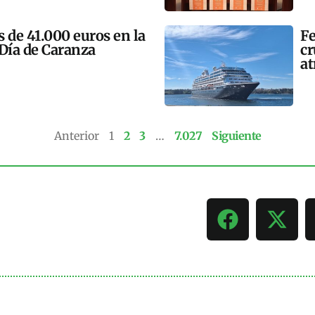
 de 41.000 euros en la
Fe
 Día de Caranza
cr
at
Anterior
1
2
3
…
7.027
Siguiente