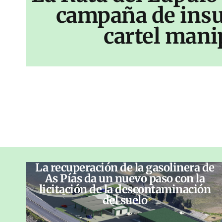
campaña de insu
cartel mani
La recuperación de la gasolinera de
As Pías da un nuevo paso con la
licitación de la descontaminación
del suelo