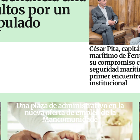
ltos por un
pulado
César Pita, capit
marítimo de Ferr
su compromiso c
seguridad maríti
primer encuentr
institucional
Una plaza de administrativo en la
nueva oferta de empleo de la
Mancomunidade