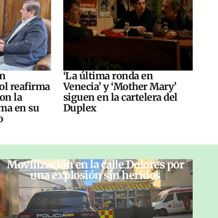
án
‘La última ronda en
ol reafirma
Venecia’ y ‘Mother Mary’
on la
siguen en la cartelera del
ma en su
Duplex
o
Movilización en la calle Dolores por
una explosión sin heridos