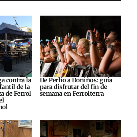
a contra la
De Perlío a Doniños: guía
antil de la
para disfrutar del fin de
za de Ferrol
semana en Ferrolterra
el
hol