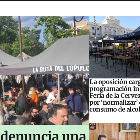
La oposición carg
programación inf
Feria de la Cerve
por ‘normalizar’ 
consumo de alco
 denuncia una