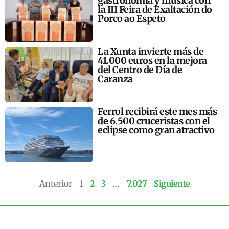
gastronomía y música con
la III Feira de Exaltación do
Porco ao Espeto
La Xunta invierte más de
41.000 euros en la mejora
del Centro de Día de
Caranza
Ferrol recibirá este mes más
de 6.500 cruceristas con el
eclipse como gran atractivo
Anterior
1
2
3
…
7.027
Siguiente