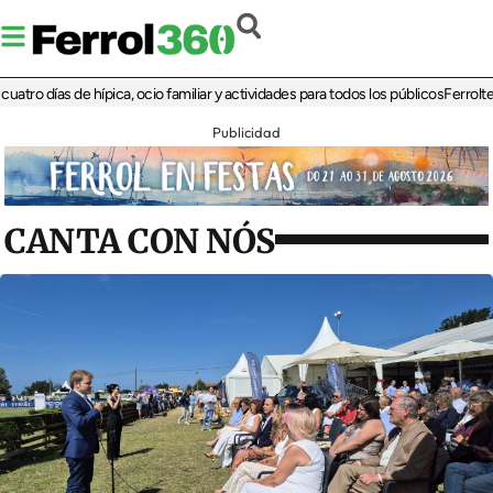
días de hípica, ocio familiar y actividades para todos los públicos
Ferrolterra re
Publicidad
CANTA CON NÓS