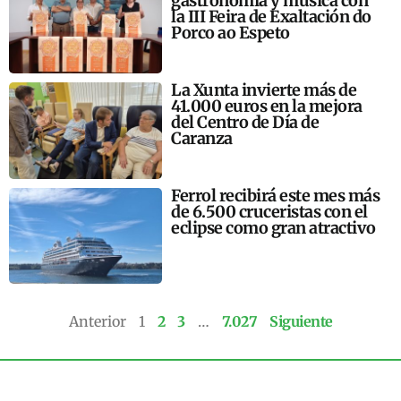
gastronomía y música con
la III Feira de Exaltación do
Porco ao Espeto
La Xunta invierte más de
41.000 euros en la mejora
del Centro de Día de
Caranza
Ferrol recibirá este mes más
de 6.500 cruceristas con el
eclipse como gran atractivo
Anterior
1
2
3
…
7.027
Siguiente