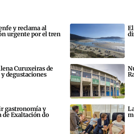
enfe y reclama al
El
n urgente por el tren
di
llena Curuxeiras de
Nu
s y degustaciones
Ra
ir gastronomía y
La
a de Exaltación do
me