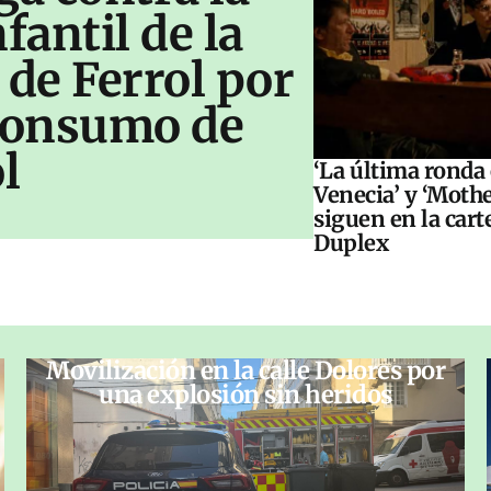
antil de la
 de Ferrol por
 consumo de
l
‘La última ronda
Venecia’ y ‘Moth
siguen en la cart
Duplex
Movilización en la calle Dolores por
una explosión sin heridos