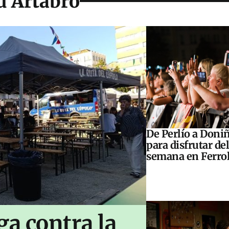
ú Ártabro
De Perlío a Doniñ
para disfrutar del
semana en Ferrol
ga contra la