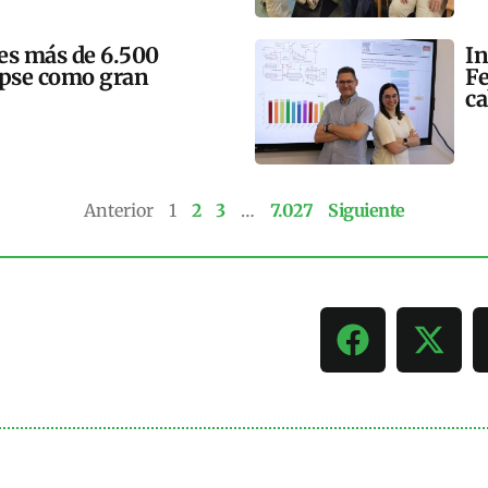
mes más de 6.500
In
lipse como gran
Fe
ca
Anterior
1
2
3
…
7.027
Siguiente