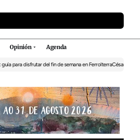
Opinión
Agenda
sfrutar del fin de semana en Ferrolterra
César Pita, capitán marít