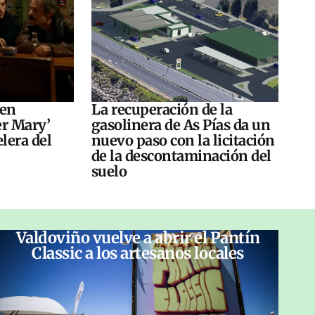
 en
La recuperación de la
er Mary’
gasolinera de As Pías da un
elera del
nuevo paso con la licitación
de la descontaminación del
suelo
Valdoviño vuelve a abrir el Pantín
Classic a los artesanos locales