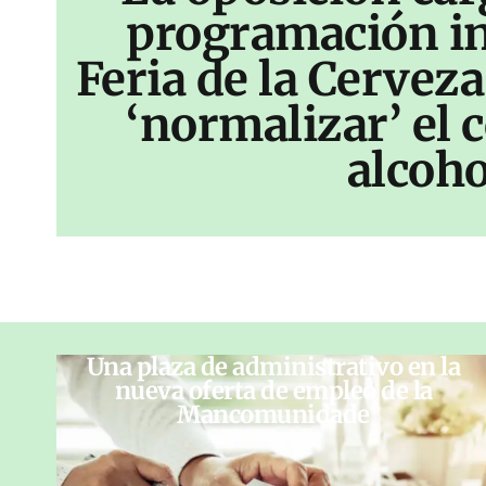
programación inf
Feria de la Cerveza
‘normalizar’ el
alcoho
Una plaza de administrativo en la
nueva oferta de empleo de la
Mancomunidade