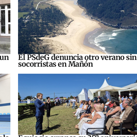
 un
El PSdeG denuncia otro verano sin
socorristas en Mañón