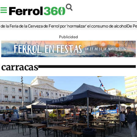
eria de la Cerveza de Ferrol por ‘normalizar’ el consumo de alcohol
De Perlío a D
Publicidad
carracas