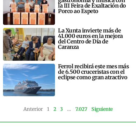
gastronomía y música con
la III Feira de Exaltación do
Porco ao Espeto
La Xunta invierte más de
41.000 euros en la mejora
del Centro de Día de
Caranza
Ferrol recibirá este mes más
de 6.500 cruceristas con el
eclipse como gran atractivo
Anterior
1
2
3
…
7.027
Siguiente