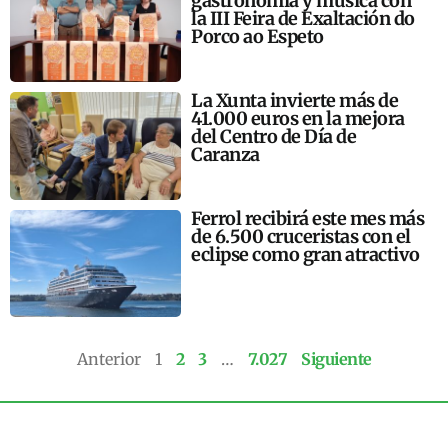
gastronomía y música con
la III Feira de Exaltación do
Porco ao Espeto
La Xunta invierte más de
41.000 euros en la mejora
del Centro de Día de
Caranza
Ferrol recibirá este mes más
de 6.500 cruceristas con el
eclipse como gran atractivo
Anterior
1
2
3
…
7.027
Siguiente