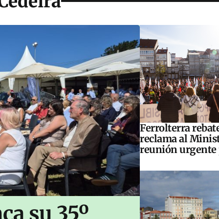
Cedeira
Ferrolterra rebat
reclama al Minis
reunión urgente 
ca su 35º