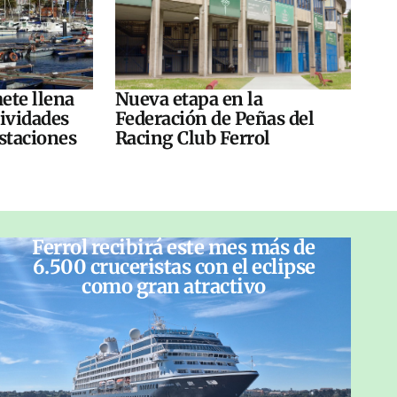
ete llena
Nueva etapa en la
tividades
Federación de Peñas del
ustaciones
Racing Club Ferrol
Ferrol recibirá este mes más de
6.500 cruceristas con el eclipse
como gran atractivo