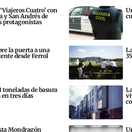
 ‘Viajeros Cuatro’ con
Un
ra y San Andrés de
cu
 protagonistas
bre la puerta a una
La
tente desde Ferrol
35
21 toneladas de basura
La
 en tres días
vi
co
esta Mondragón
Un