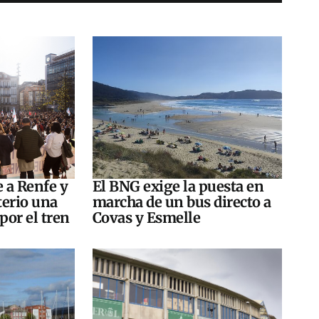
e a Renfe y
El BNG exige la puesta en
terio una
marcha de un bus directo a
por el tren
Covas y Esmelle