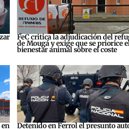
zar
FeC critica la adjudicación del refu
de Mougá y exige que se priorice e
bienestar animal sobre el coste
 en
Detenido en Ferrol el presunto aut