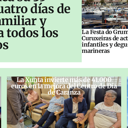
uatro días de
amiliar y
a todos los
La Festa do Grum
Curuxeiras de ac
os
infantiles y deg
marineras
La Xunta invierte más de 41.000
euros en la mejora del Centro de Día
de Caranza