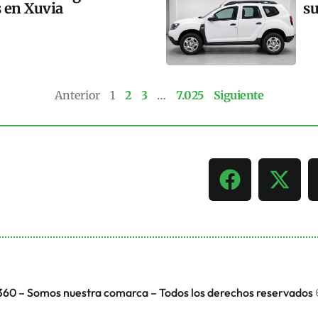
s en Xuvia
su
Anterior
1
2
3
…
7.025
Siguiente
360 – Somos nuestra comarca – Todos los derechos reservados