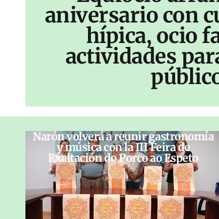
aniversario con c
hípica, ocio f
actividades par
públic
Narón volverá a reunir gastronomía
y música con la III Feira de
Exaltación do Porco ao Espeto