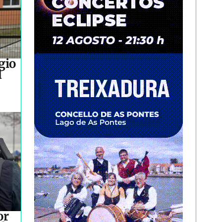
gio
l
or