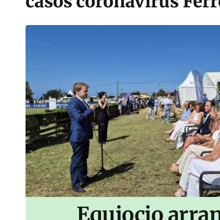
casos coronavirus Ferr
Equiocio arran