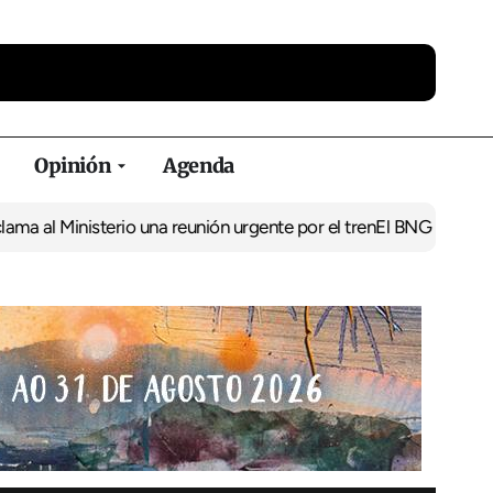
Opinión
Agenda
isterio una reunión urgente por el tren
El BNG exige la puesta en