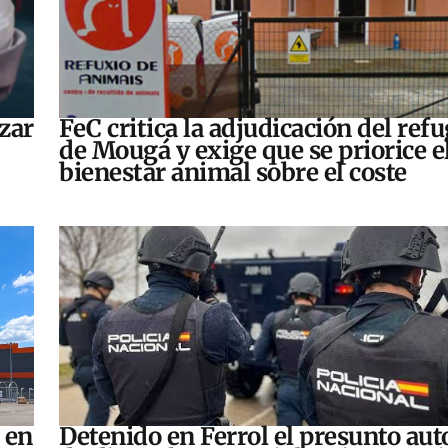
zar
FeC critica la adjudicación del refu
de Mougá y exige que se priorice e
bienestar animal sobre el coste
 en
Detenido en Ferrol el presunto aut