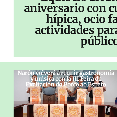
aniversario con c
hípica, ocio f
actividades par
públic
Narón volverá a reunir gastronomía
y música con la III Feira de
Exaltación do Porco ao Espeto