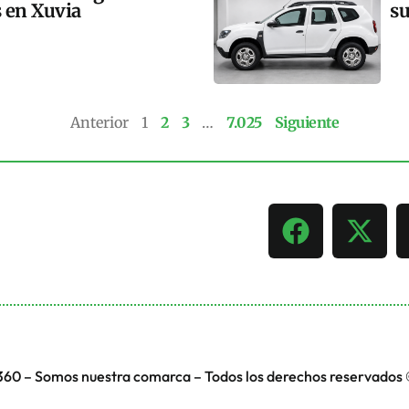
s en Xuvia
su
Anterior
1
2
3
…
7.025
Siguiente
360 – Somos nuestra comarca – Todos los derechos reservados