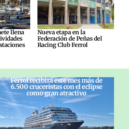
ete llena
Nueva etapa en la
tividades
Federación de Peñas del
ustaciones
Racing Club Ferrol
Ferrol recibirá este mes más de
6.500 cruceristas con el eclipse
como gran atractivo