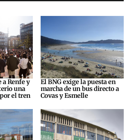
e a Renfe y
El BNG exige la puesta en
terio una
marcha de un bus directo a
por el tren
Covas y Esmelle