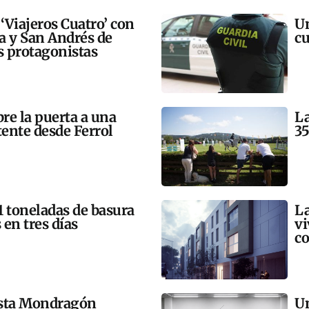
 ‘Viajeros Cuatro’ con
Un
ra y San Andrés de
cu
 protagonistas
bre la puerta a una
La
tente desde Ferrol
35
21 toneladas de basura
La
 en tres días
vi
co
esta Mondragón
Un