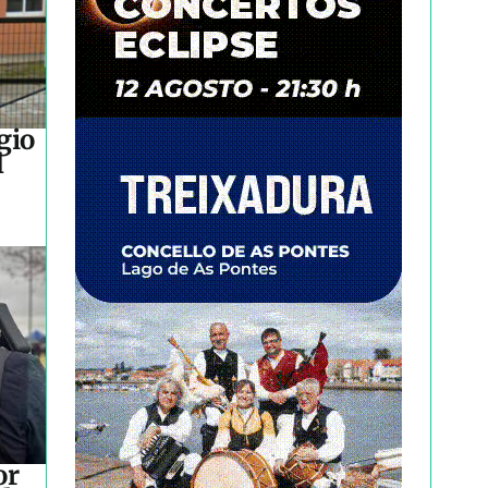
gio
l
or