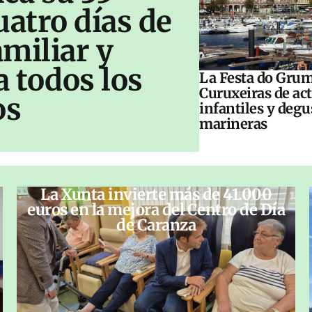
uatro días de
amiliar y
a todos los
La Festa do Grum
Curuxeiras de ac
os
infantiles y deg
marineras
La Xunta invierte más de 41.000
euros en la mejora del Centro de Día
de Caranza