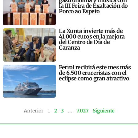
gastronomía y música con
la III Feira de Exaltación do
Porco ao Espeto
La Xunta invierte más de
41.000 euros en la mejora
del Centro de Día de
Caranza
Ferrol recibirá este mes más
de 6.500 cruceristas con el
eclipse como gran atractivo
Anterior
1
2
3
…
7.027
Siguiente