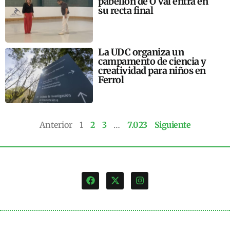
pabellón de O Val entra en
su recta final
La UDC organiza un
campamento de ciencia y
creatividad para niños en
Ferrol
Anterior
1
2
3
…
7.023
Siguiente