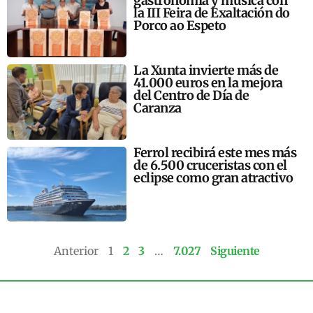
gastronomía y música con
la III Feira de Exaltación do
Porco ao Espeto
La Xunta invierte más de
41.000 euros en la mejora
del Centro de Día de
Caranza
Ferrol recibirá este mes más
de 6.500 cruceristas con el
eclipse como gran atractivo
Anterior
1
2
3
…
7.027
Siguiente