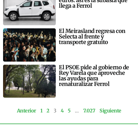
euros: así es la subasta que
llega a Ferrol
El Meirasland regresa con
Selecta al frente y
transporte gratuito
El PSOE pide al gobierno de
Rey Varela que aproveche
las ayudas para
renaturalizar Ferrol
Anterior
1
2
3
4
5
…
7.027
Siguiente