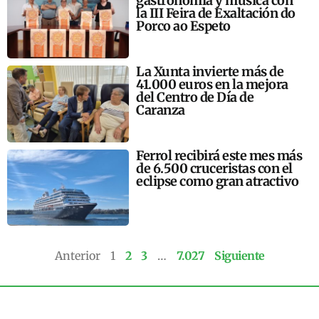
gastronomía y música con
la III Feira de Exaltación do
Porco ao Espeto
La Xunta invierte más de
41.000 euros en la mejora
del Centro de Día de
Caranza
Ferrol recibirá este mes más
de 6.500 cruceristas con el
eclipse como gran atractivo
Anterior
1
2
3
…
7.027
Siguiente