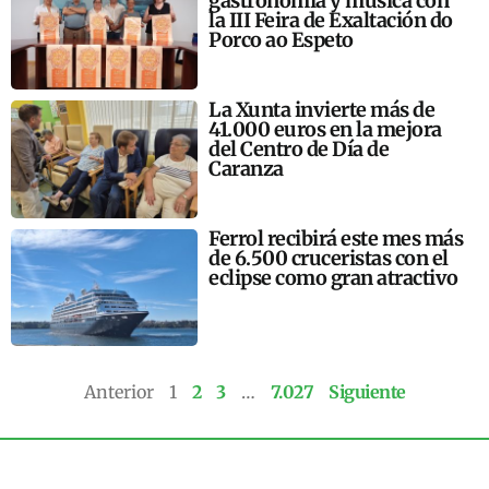
gastronomía y música con
la III Feira de Exaltación do
Porco ao Espeto
La Xunta invierte más de
41.000 euros en la mejora
del Centro de Día de
Caranza
Ferrol recibirá este mes más
de 6.500 cruceristas con el
eclipse como gran atractivo
Anterior
1
2
3
…
7.027
Siguiente