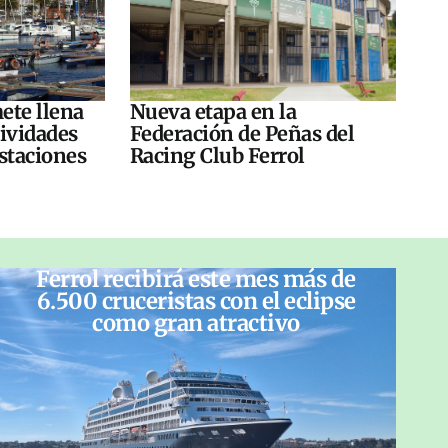
ete llena
Nueva etapa en la
tividades
Federación de Peñas del
ustaciones
Racing Club Ferrol
Ferrol recibirá este mes más de
6.500 cruceristas con el eclipse
como gran atractivo