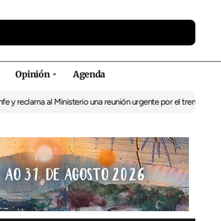
Opinión
Agenda
ama al Ministerio una reunión urgente por el tren
El BNG exige la 