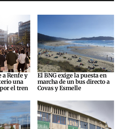
e a Renfe y
El BNG exige la puesta en
terio una
marcha de un bus directo a
por el tren
Covas y Esmelle