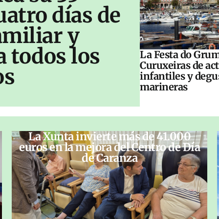
uatro días de
amiliar y
a todos los
La Festa do Grum
Curuxeiras de ac
os
infantiles y deg
marineras
La Xunta invierte más de 41.000
euros en la mejora del Centro de Día
de Caranza