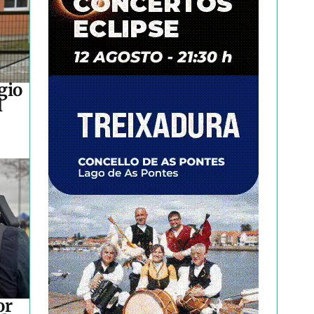
gio
l
or