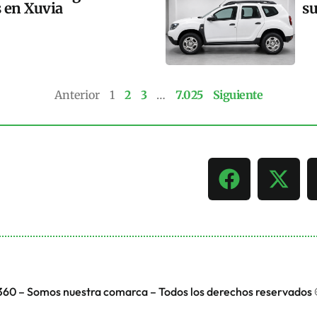
s en Xuvia
su
Anterior
1
2
3
…
7.025
Siguiente
360 – Somos nuestra comarca – Todos los derechos reservados