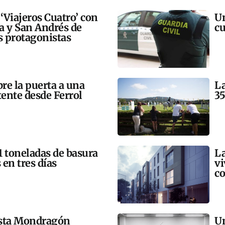
 ‘Viajeros Cuatro’ con
Un
ra y San Andrés de
cu
 protagonistas
bre la puerta a una
La
tente desde Ferrol
35
21 toneladas de basura
La
 en tres días
vi
co
esta Mondragón
Un