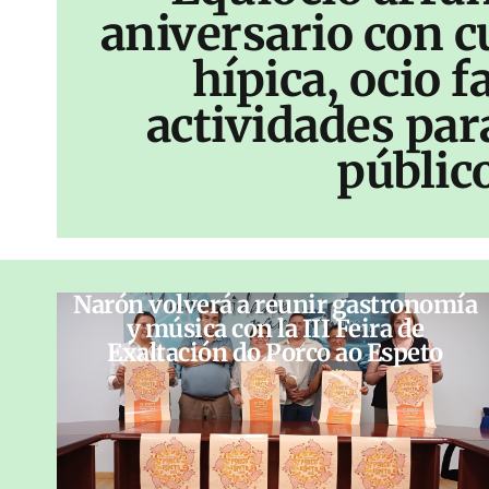
aniversario con c
hípica, ocio f
actividades par
públic
Narón volverá a reunir gastronomía
y música con la III Feira de
Exaltación do Porco ao Espeto