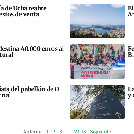
ía de Ucha reabre
El
estos de venta
An
 destina 40.000 euros al
Fe
tural
Br
ista del pabellón de O
La
final
y 
Anterior
1
2
3
…
7.023
Siguiente