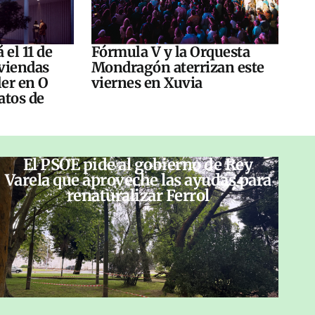
 el 11 de
Fórmula V y la Orquesta
viendas
Mondragón aterrizan este
ler en O
viernes en Xuvia
atos de
El PSOE pide al gobierno de Rey
Varela que aproveche las ayudas para
renaturalizar Ferrol