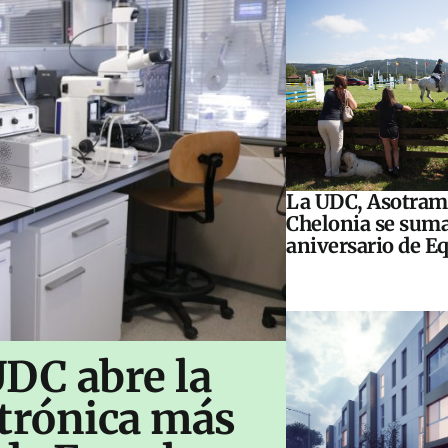
La UDC, Asotram
Chelonia se suma
aniversario de E
UDC abre la
ctrónica más