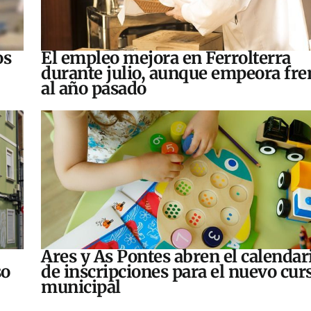
os
El empleo mejora en Ferrolterra
durante julio, aunque empeora fre
al año pasado
Ares y As Pontes abren el calendar
so
de inscripciones para el nuevo cur
municipal