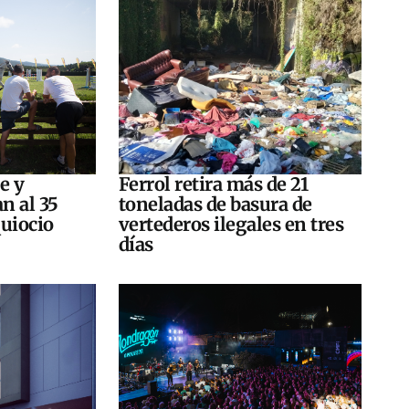
e y
Ferrol retira más de 21
n al 35
toneladas de basura de
quiocio
vertederos ilegales en tres
días