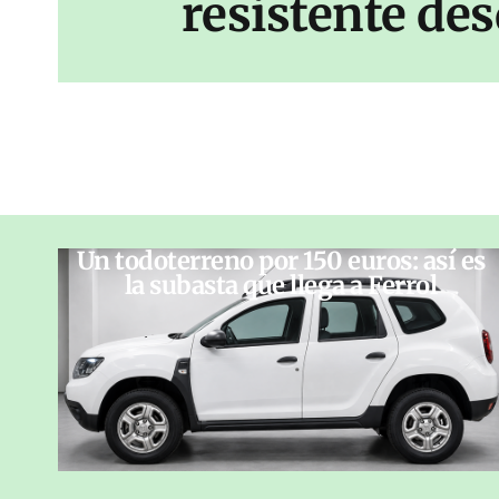
resistente des
Un todoterreno por 150 euros: así es
la subasta que llega a Ferrol