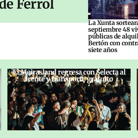
de Ferrol
La Xunta sorteará
septiembre 48 vi
públicas de alqui
Bertón con contr
siete años
El Meirasland regresa con Selecta al
frente y transporte gratuito