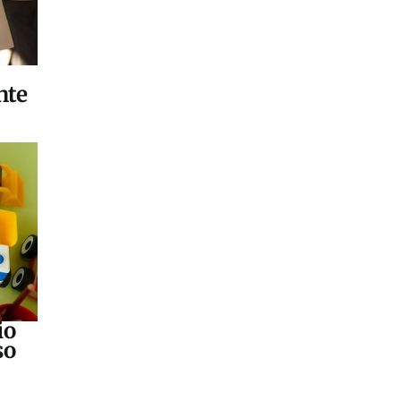
nte
io
so