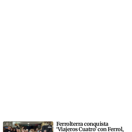
Ferrolterra conquista
‘Viajeros Cuatro’ con Ferrol,