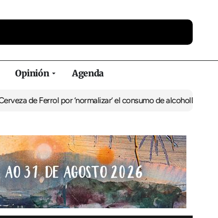
Opinión
Agenda
errol por ‘normalizar’ el consumo de alcohol
De Perlío a Doniños: 