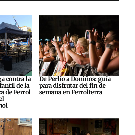
a contra la
De Perlío a Doniños: guía
antil de la
para disfrutar del fin de
za de Ferrol
semana en Ferrolterra
el
hol