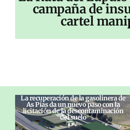
campaña de insu
cartel mani
La recuperación de la gasolinera de
As Pías da un nuevo paso con la
licitación de la descontaminación
del suelo