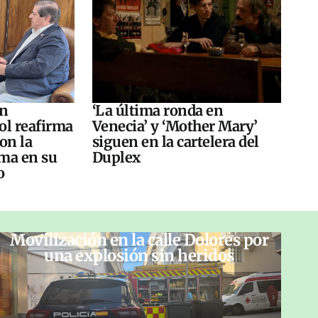
án
‘La última ronda en
ol reafirma
Venecia’ y ‘Mother Mary’
on la
siguen en la cartelera del
ma en su
Duplex
o
Movilización en la calle Dolores por
una explosión sin heridos