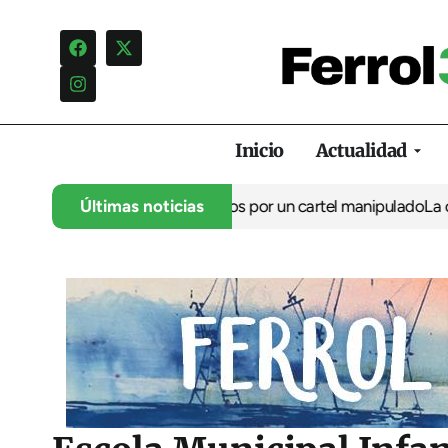
Inicio
Actualidad
a campaña de insultos por un cartel manipulado
Últimas noticias
La oposición car