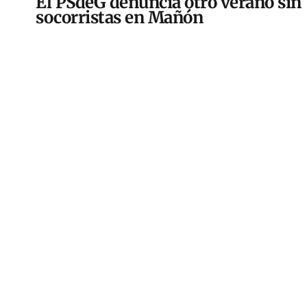
El PSdeG denuncia otro verano sin
socorristas en Mañón