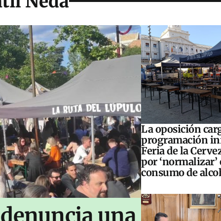
til Neda
La oposición carg
programación inf
Feria de la Cerve
por ‘normalizar’ 
consumo de alco
 denuncia una