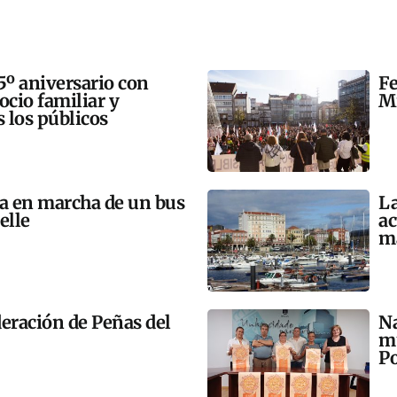
5º aniversario con
Fe
 ocio familiar y
Mi
s los públicos
ta en marcha de un bus
La
elle
ac
m
eración de Peñas del
Na
mú
Po