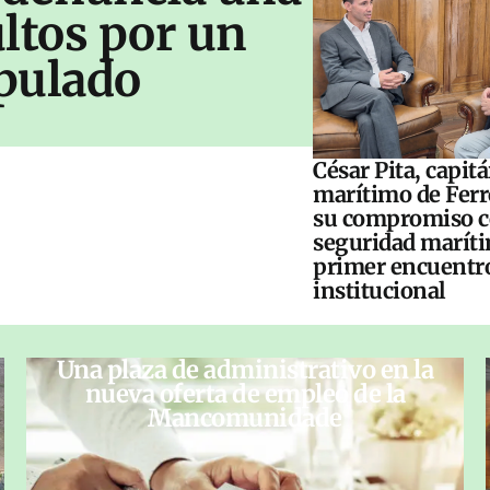
ltos por un
pulado
César Pita, capit
marítimo de Ferr
su compromiso c
seguridad maríti
primer encuentr
institucional
Una plaza de administrativo en la
nueva oferta de empleo de la
Mancomunidade