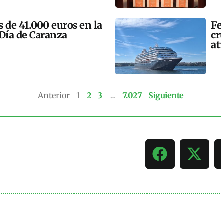
 de 41.000 euros en la
Fe
 Día de Caranza
cr
at
Anterior
1
2
3
…
7.027
Siguiente