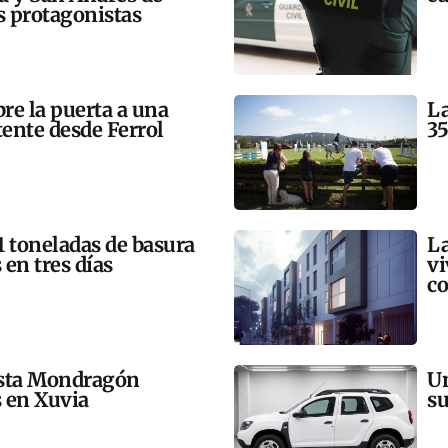
 protagonistas
bre la puerta a una
La
tente desde Ferrol
35
21 toneladas de basura
La
 en tres días
vi
co
esta Mondragón
Un
s en Xuvia
su