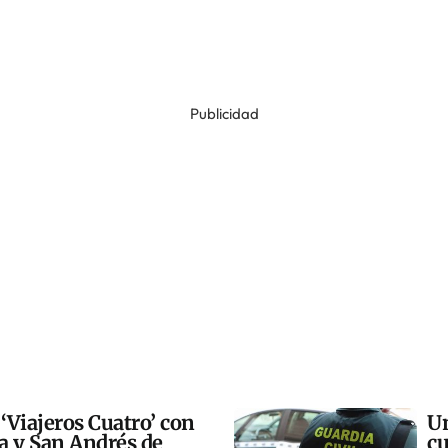
Publicidad
 ‘Viajeros Cuatro’ con
Un
ra y San Andrés de
cu