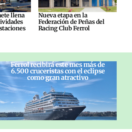
ete llena
Nueva etapa en la
tividades
Federación de Peñas del
ustaciones
Racing Club Ferrol
Ferrol recibirá este mes más de
6.500 cruceristas con el eclipse
como gran atractivo