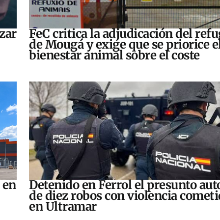
zar
FeC critica la adjudicación del refu
de Mougá y exige que se priorice e
bienestar animal sobre el coste
 en
Detenido en Ferrol el presunto aut
de diez robos con violencia comet
en Ultramar