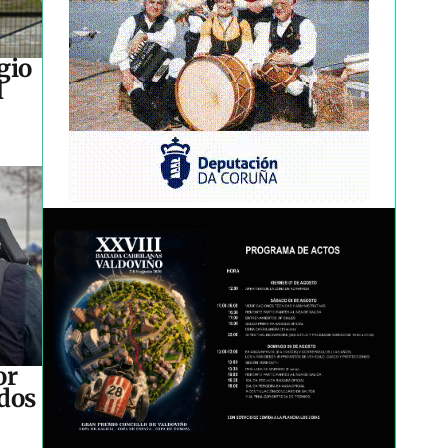
gio
l
or
idos