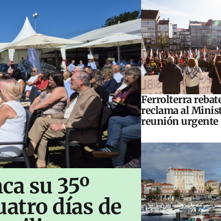
Ferrolterra rebat
reclama al Minis
reunión urgente 
ca su 35º
uatro días de