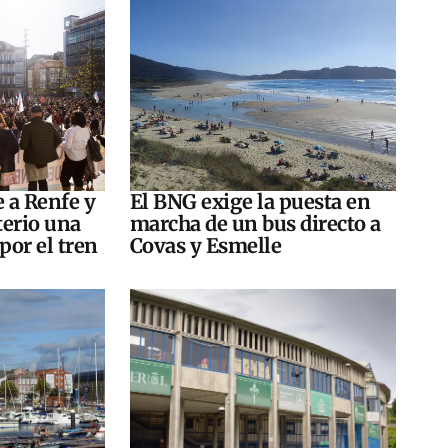
e a Renfe y
El BNG exige la puesta en
terio una
marcha de un bus directo a
por el tren
Covas y Esmelle