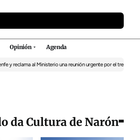
Opinión
Agenda
lama al Ministerio una reunión urgente por el tren
El BNG exige la
do da Cultura de Narón