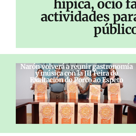
hípica, ocio f
actividades par
públic
Narón volverá a reunir gastronomía
y música con la III Feira de
Exaltación do Porco ao Espeto