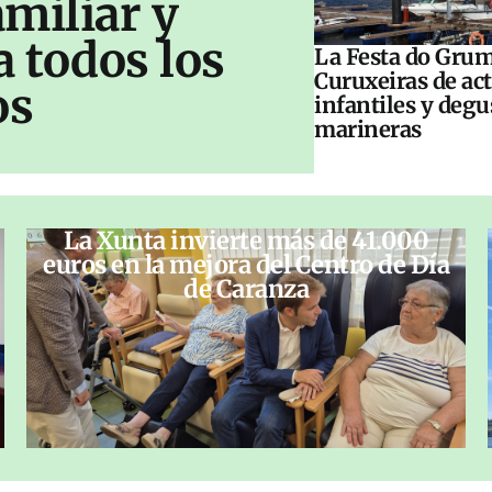
amiliar y
a todos los
La Festa do Grum
Curuxeiras de ac
os
infantiles y deg
marineras
La Xunta invierte más de 41.000
euros en la mejora del Centro de Día
de Caranza