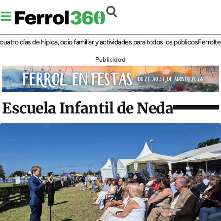
días de hípica, ocio familiar y actividades para todos los públicos
Ferrolterra re
Publicidad
Escuela Infantil de Neda