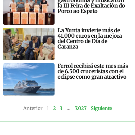
gastronomía y música con
la III Feira de Exaltación do
Porco ao Espeto
La Xunta invierte más de
41.000 euros en la mejora
del Centro de Día de
Caranza
Ferrol recibirá este mes más
de 6.500 cruceristas con el
eclipse como gran atractivo
Anterior
1
2
3
…
7.027
Siguiente