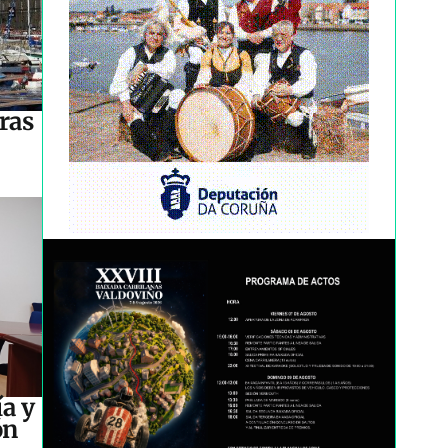
ras
a y
ón