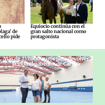
o
Equiocio continúa con el
laga’ de
gran salto nacional como
cello pide
protagonista
Más de 237.000 euros para devolver
la vida al pabellón de Cariño