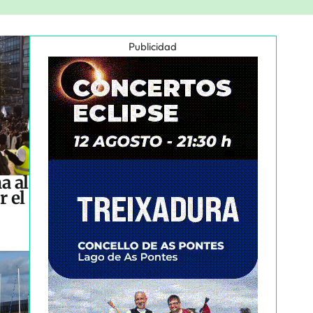
Publicidad
a al
r el