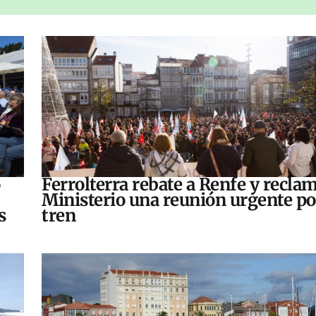
o
Ferrolterra rebate a Renfe y reclam
Ministerio una reunión urgente po
s
tren