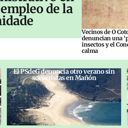
 empleo de la
idade
Vecinos de O Cot
denuncian una ‘p
insectos y el Con
calma
El PSdeG denuncia otro verano sin
socorristas en Mañón