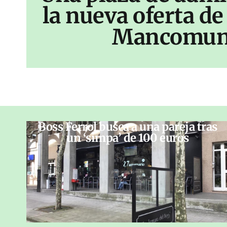
la nueva oferta de
Mancomun
Boss Ferrol busca a una pareja tras
un ‘simpa’ de 100 euros