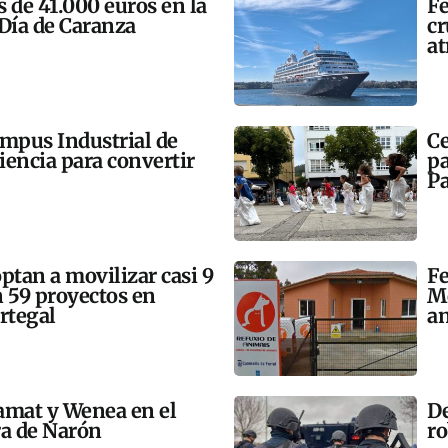
 de 41.000 euros en la
Fe
 Día de Caranza
cr
at
ampus Industrial de
Ce
ciencia para convertir
pa
Pa
tan a movilizar casi 9
Fe
n 59 proyectos en
Mo
rtegal
an
amat y Wenea en el
De
a de Narón
ro