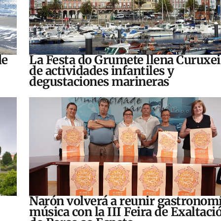
de
La Festa do Grumete llena Curuxei
de actividades infantiles y
degustaciones marineras
Narón volverá a reunir gastronomí
música con la III Feira de Exaltaci