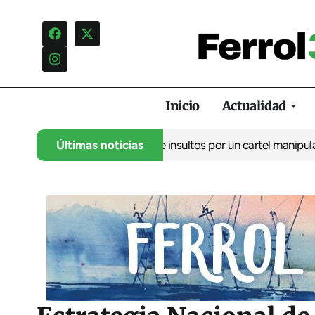
Inicio
Actualidad
ncia una campaña de insultos por un cartel manipulado
Últimas noticias
La oposic