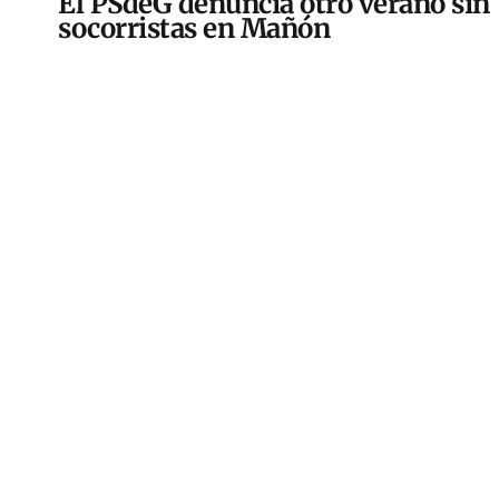
El PSdeG denuncia otro verano sin
socorristas en Mañón