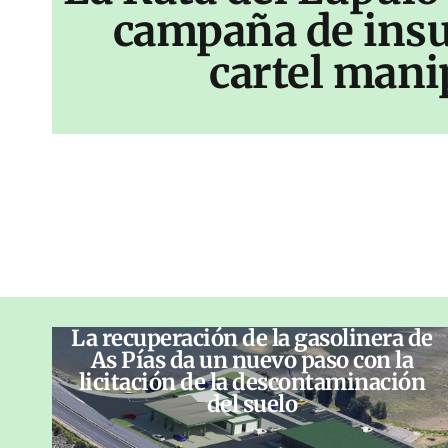
campaña de insu
cartel mani
La recuperación de la gasolinera de
As Pías da un nuevo paso con la
licitación de la descontaminación
del suelo