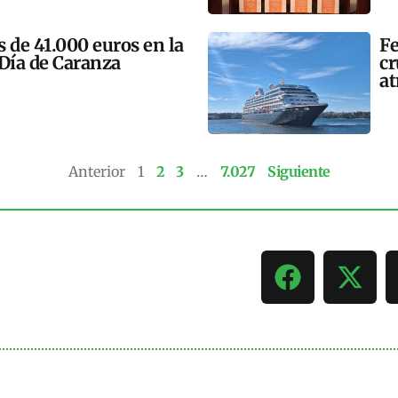
 de 41.000 euros en la
Fe
 Día de Caranza
cr
at
Anterior
1
2
3
…
7.027
Siguiente