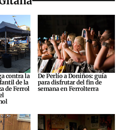
 Gitana
a contra la
De Perlío a Doniños: guía
antil de la
para disfrutar del fin de
za de Ferrol
semana en Ferrolterra
el
hol