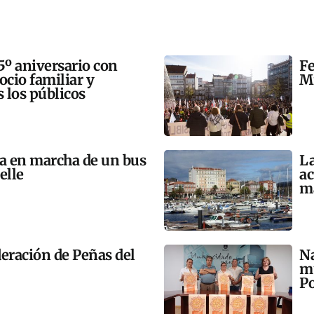
5º aniversario con
Fe
 ocio familiar y
Mi
s los públicos
ta en marcha de un bus
La
elle
ac
m
eración de Peñas del
Na
mú
Po