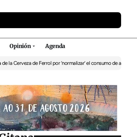
Opinión
Agenda
za de Ferrol por ‘normalizar’ el consumo de alcohol
De Perlío a Do