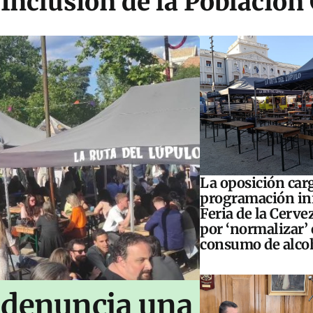
 Inclusión de la Población
La oposición carg
programación inf
Feria de la Cerve
por ‘normalizar’ 
consumo de alco
 denuncia una