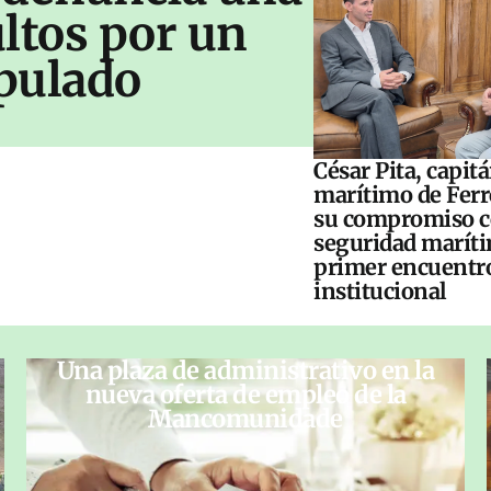
ltos por un
pulado
César Pita, capit
marítimo de Ferr
su compromiso c
seguridad maríti
primer encuentr
institucional
Una plaza de administrativo en la
nueva oferta de empleo de la
Mancomunidade