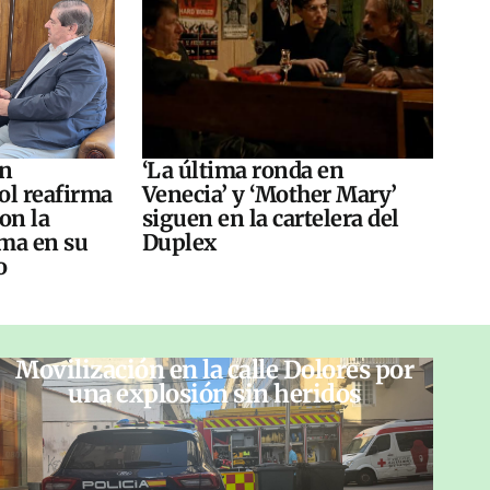
án
‘La última ronda en
ol reafirma
Venecia’ y ‘Mother Mary’
on la
siguen en la cartelera del
ma en su
Duplex
o
Movilización en la calle Dolores por
una explosión sin heridos