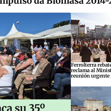
e Impulso da Biomasa 2014
Ferrolterra rebat
reclama al Minis
reunión urgente 
ca su 35º