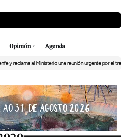
Opinión
Agenda
ama al Ministerio una reunión urgente por el tren
El BNG exige la 