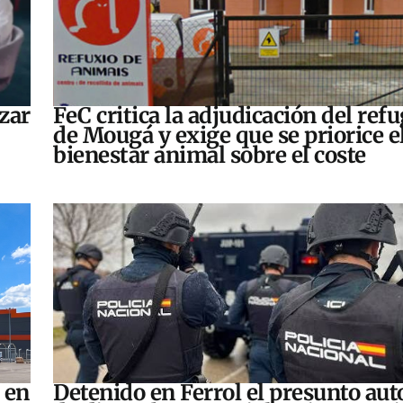
zar
FeC critica la adjudicación del refu
de Mougá y exige que se priorice e
bienestar animal sobre el coste
 en
Detenido en Ferrol el presunto aut