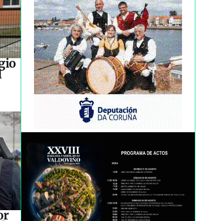
gio
l
or