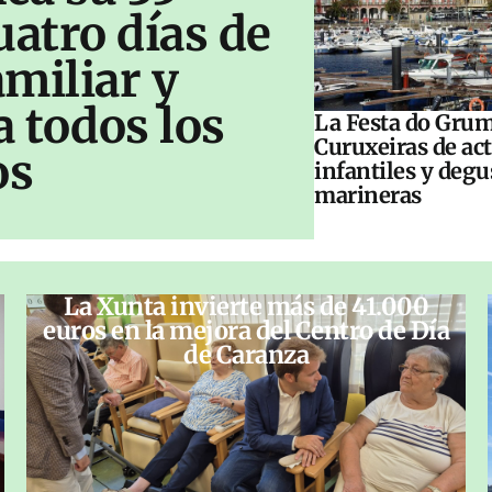
uatro días de
amiliar y
a todos los
La Festa do Grum
Curuxeiras de ac
os
infantiles y deg
marineras
La Xunta invierte más de 41.000
euros en la mejora del Centro de Día
de Caranza