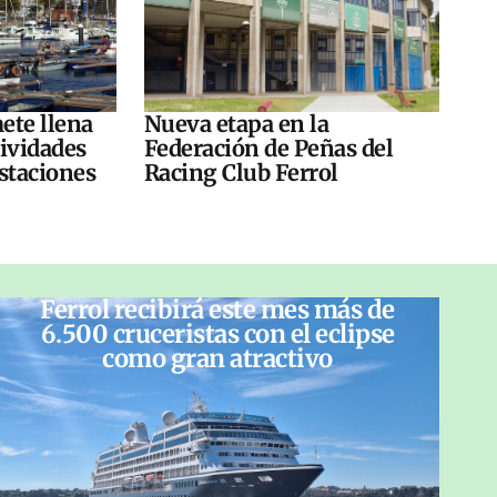
ete llena
Nueva etapa en la
tividades
Federación de Peñas del
ustaciones
Racing Club Ferrol
Ferrol recibirá este mes más de
6.500 cruceristas con el eclipse
como gran atractivo