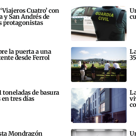
 ‘Viajeros Cuatro’ con
Un
ra y San Andrés de
cu
 protagonistas
bre la puerta a una
La
tente desde Ferrol
35
21 toneladas de basura
La
 en tres días
vi
co
esta Mondragón
Un