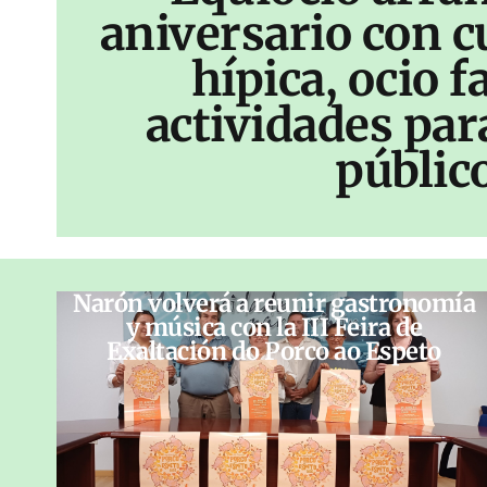
aniversario con c
hípica, ocio f
actividades par
públic
Narón volverá a reunir gastronomía
y música con la III Feira de
Exaltación do Porco ao Espeto