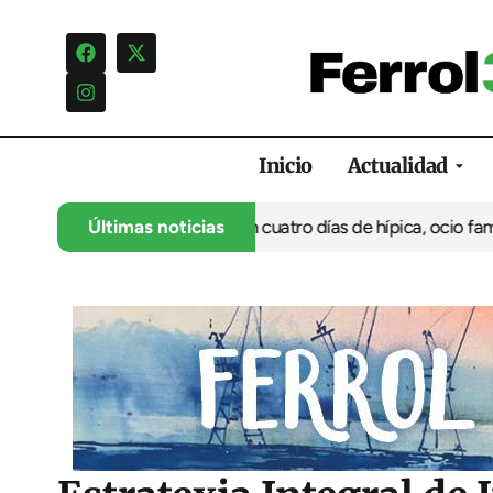
Inicio
Actualidad
 su 35º aniversario con cuatro días de hípica, ocio familiar y ac
Últimas noticias