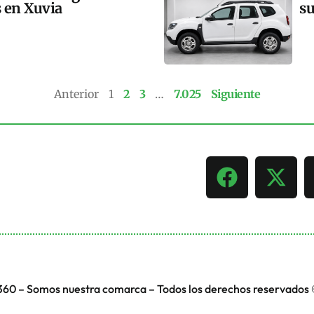
s en Xuvia
su
Anterior
1
2
3
…
7.025
Siguiente
360 – Somos nuestra comarca – Todos los derechos reservados