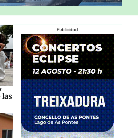
Publicidad
y
 las