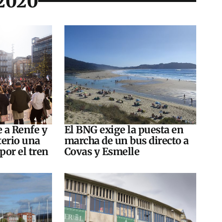
-2020
e a Renfe y
El BNG exige la puesta en
terio una
marcha de un bus directo a
por el tren
Covas y Esmelle