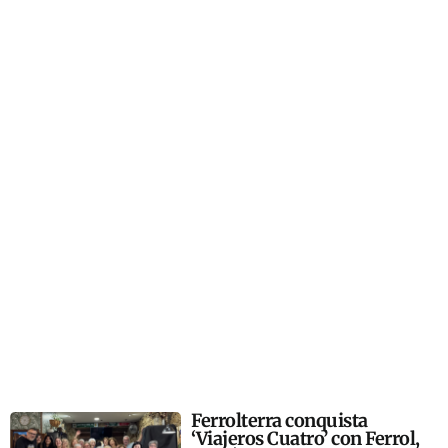
Ferrolterra conquista
‘Viajeros Cuatro’ con Ferrol,