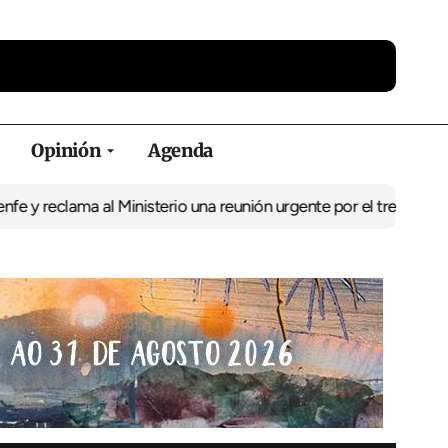
Opinión
Agenda
ama al Ministerio una reunión urgente por el tren
El BNG exige la 