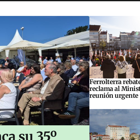
Ferrolterra rebat
reclama al Minis
reunión urgente 
ca su 35º