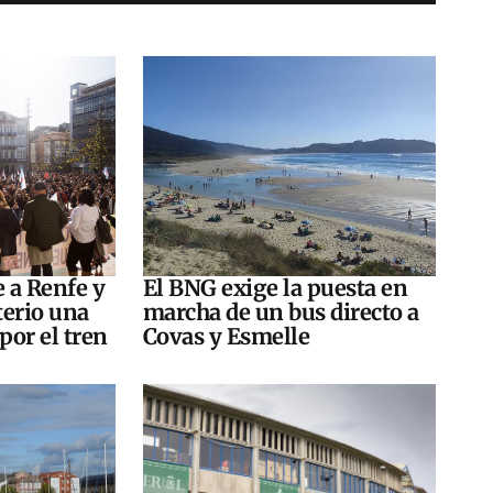
e a Renfe y
El BNG exige la puesta en
terio una
marcha de un bus directo a
por el tren
Covas y Esmelle