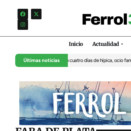
Inicio
Actualidad
 su 35º aniversario con cuatro días de hípica, ocio familiar y ac
Últimas noticias