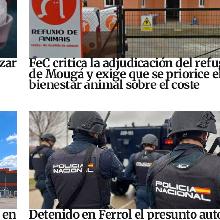
zar
FeC critica la adjudicación del refu
de Mougá y exige que se priorice e
bienestar animal sobre el coste
 en
Detenido en Ferrol el presunto aut