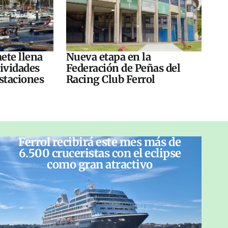
ete llena
Nueva etapa en la
tividades
Federación de Peñas del
ustaciones
Racing Club Ferrol
Ferrol recibirá este mes más de
6.500 cruceristas con el eclipse
como gran atractivo