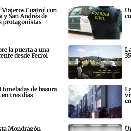
 ‘Viajeros Cuatro’ con
Un
ra y San Andrés de
cu
 protagonistas
bre la puerta a una
La
tente desde Ferrol
35
21 toneladas de basura
La
 en tres días
vi
co
esta Mondragón
Un