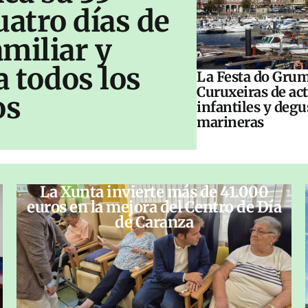
uatro días de
amiliar y
a todos los
La Festa do Grum
Curuxeiras de ac
os
infantiles y deg
marineras
La Xunta invierte más de 41.000
euros en la mejora del Centro de Día
de Caranza