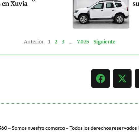
s en Xuvia
su
Anterior
1
2
3
…
7.025
Siguiente
360 – Somos nuestra comarca – Todos los derechos reservados