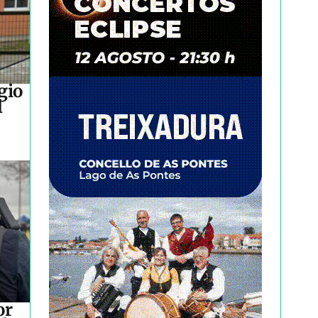
gio
l
or