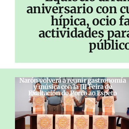
aniversario con c
hípica, ocio f
actividades par
públic
Narón volverá a reunir gastronomía
y música con la III Feira de
Exaltación do Porco ao Espeto